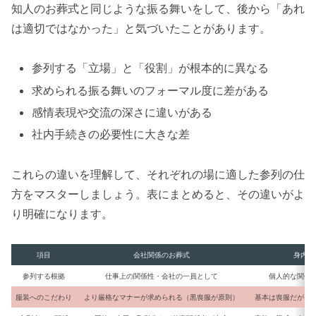
知人のお葬式と同じような振る舞いをして、後から「あれ
は適切ではなかった」と気づいたことがあります。
参列する「立場」と「役割」が根本的に異なる
求められる振る舞いのフォーマル度に差がある
感情表現や交流の深さに違いがある
社内手続きの必要性に大きな差
これらの違いを理解して、それぞれの場に適した参列の仕
方をマスターしましょう。表にまとめると、その違いがよ
り明確になります。
項目
会社関係のお葬式
身内や
参列する根拠
仕事上の関係性・会社の一員として
個人的な関係
服装へのこだわり
より厳格なマナーが求められる（黒喪服が原則）
基本は喪服だが、