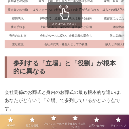
参列者との関係
同僚・上司・取引先など仕事関係者が中心
家族・親戚・友人
振る舞いの特徴
よりフォーマルで社会人としての対応が求められる
故人との個人的な関
感情表現
抑制的で、過度な感情表現は避ける傾向
親密度に応じた自
スクロールできます
社内手続き
上司への報告・業務の引き継ぎなど必須
休暇申請の
香典の出し方
会社のルールに従い、会社名義の場合も
個人名義が基
主な意識
会社の代表・社会人としての責任
故人との個人的関
参列する「立場」と「役割」が根本
的に異なる
会社関係のお葬式と身内のお葬式の最も根本的な違いは、
あなたがどういう「立場」で参列しているかという点で
す。
会社関係のお葬式、特に取引先の社長のお葬式では、あな
プライバシーポリ
特定商取引法に基
HOME
運営者情報
お問い合わせ
サイトマップ
シー
づく表記