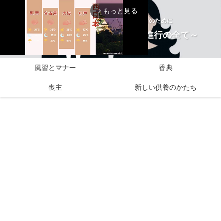
もっと見る
arrow_forward_ios
お通夜から告別式にのぞむすべての方のために
お葬式はじめてBLOG～準備と進行の全て～
風習とマナー
香典
M
喪主
新しい供養のかたち
u
t
e