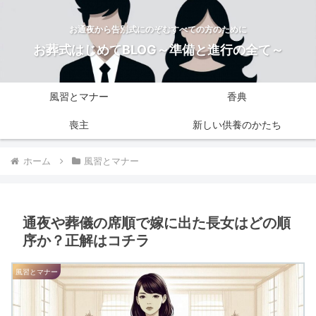
お通夜から告別式にのぞむすべての方のために
お葬式はじめてBLOG～準備と進行の全て～
風習とマナー
香典
喪主
新しい供養のかたち
ホーム
風習とマナー
通夜や葬儀の席順で嫁に出た長女はどの順
序か？正解はコチラ
風習とマナー