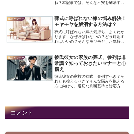
ね？本記事では、そんな不安を解消する
方法をわかりやすく解説します。なぜ塩
を振り忘れてしまうのか、その後どう対
応すべきか、さらには塩を振る習慣に対
葬式に呼ばれない嫁の悩み解決！
風習とマナー
する新しい考え方まで、詳しくお伝えし
モヤモヤを解消する方法は？
ます。気になる方は、ぜひチェックして
みてください。
葬式に呼ばれない嫁の気持ち、よくわか
ります。なぜ呼ばれないの？どう対応す
ればいいの？そんなモヤモヤした気持ち
を抱えているあなたへ。この記事では、
呼ばれない理由や適切な対応方法を詳し
く解説。さらに、この経験を前向きに捉
彼氏彼女の家族の葬式、参列は非
風習とマナー
えるヒントも紹介。義理の家族との関係
常識？知っておきたいマナーと心
に悩む嫁さんに、心の整理をつけるため
構え
のアドバイスをお届けします。
彼氏彼女の家族の葬式、参列すべき？そ
れとも控えるべき？そんな悩みを抱える
方に向けて、適切な判断基準と対応方法
をわかりやすく解説します。参列する際
の注意点から、参列できない場合の気持
ちの伝え方まで、具体的なアドバイスを
お届け。恋人の気持ちに寄り添いなが
ら、適切な行動を取るためのヒントが満
コメント
載です。マナーを守りつつ、心のこもっ
た対応ができるようサポートします。