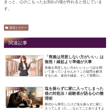
きっと、心のこもったお別れの場が作れると信じていま
す。
風習とマナー
関連記事
「喪服は用意しない方がいい」は
風習とマナー
無視！縁起より準備が大事
喪服を用意しない方がいいという話を聞
いて迷っていませんか？この疑問を解消
するため、迷信や縁起、そして実際の準
備方法について詳しく説明し、あなたに
最適な選択ができるようサポートしま
す。
塩を振らずに家に入ってしまった
風習とマナー
後の対処法！経験者が語る心の整
理術
葬式から帰宅したけど塩を振らずに家に
入ってしまった……なんてことありますよ