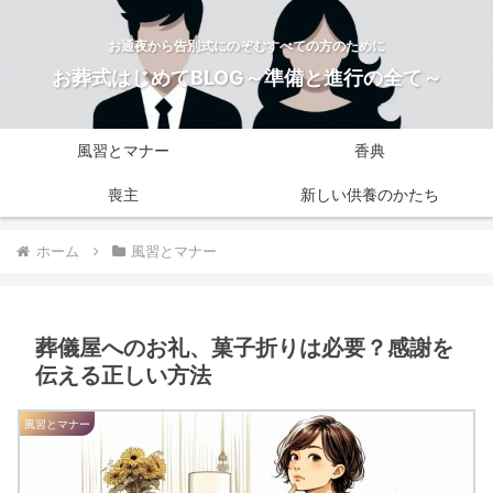
お通夜から告別式にのぞむすべての方のために
お葬式はじめてBLOG～準備と進行の全て～
風習とマナー
香典
喪主
新しい供養のかたち
ホーム
風習とマナー
葬儀屋へのお礼、菓子折りは必要？感謝を
伝える正しい方法
風習とマナー