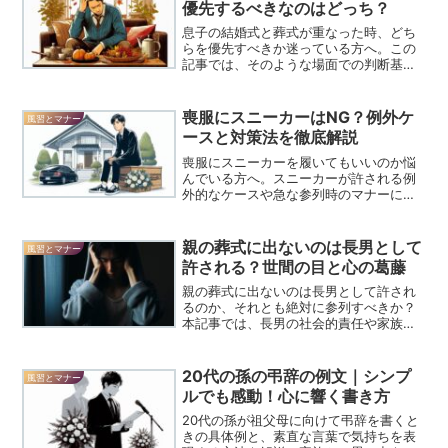
優先するべきなのはどっち？
息子の結婚式と葬式が重なった時、どち
らを優先すべきか迷っている方へ。この
記事では、そのような場面での判断基準
や、状況に応じた適切な対応策について
解説しています。困ったときに役立つ情
報が満載ですので、安心して最適な選択
喪服にスニーカーはNG？例外ケ
風習とマナー
ができるようになりますよ。
ースと対策法を徹底解説
喪服にスニーカーを履いてもいいのか悩
んでいる方へ。スニーカーが許される例
外的なケースや急な参列時のマナーにつ
いて詳しく解説。迷った時の判断基準が
わかり不安を解消できます。
親の葬式に出ないのは長男として
風習とマナー
許される？世間の目と心の葛藤
親の葬式に出ないのは長男として許され
るのか、それとも絶対に参列すべきか？
本記事では、長男の社会的責任や家族の
絆、やむを得ない事情がある場合の対処
法など、多角的な視点からこの問題を掘
り下げます。
20代の孫の弔辞の例文｜シンプ
風習とマナー
ルでも感動！心に響く書き方
20代の孫が祖父母に向けて弔辞を書くと
きの具体例と、素直な言葉で気持ちを表