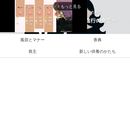
もっと見る
arrow_forward_ios
お通夜から告別式にのぞむすべての方のために
お葬式はじめてBLOG～準備と進行の全て～
風習とマナー
香典
M
喪主
新しい供養のかたち
u
t
e